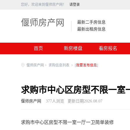
您好，欢迎来到偃师房产网！
请登录
偃师房产网
最新二手房信息
最新出租房信息
首页
新房楼盘
看房报名
偃师房产网
>
求购信息列表
>
[
我要发布信息
]
求购市中心区房型不限一室
偃师房产网
377
人浏览
更新日期2026.08.07
求购市中心区房型不限一室一厅一卫简单装修