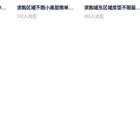
求购市中心区房型不限中档装修
求购区域不限小高层简单装修
求购城东区域房型不限装修不
332
人浏览
385
人浏览