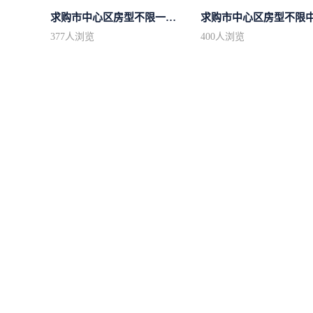
求购市中心区房型不限一室一厅一卫简...
377
人浏览
400
人浏览