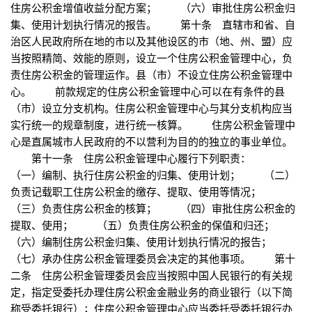
住房公积金增值收益分配方案； （六）审批住房公积金归
集、使用计划执行情况的报告。 第十条 直辖市和省、自
治区人民政府所在地的市以及其他设区的市（地、州、盟）应
当按照精简、效能的原则，设立一个住房公积金管理中心，负
责住房公积金的管理运作。县（市）不设立住房公积金管理中
心。 前款规定的住房公积金管理中心可以在有条件的县
（市）设立分支机构。住房公积金管理中心与其分支机构应当
实行统一的规章制度，进行统一核算。 住房公积金管理中
心是直属城市人民政府的不以营利为目的的独立的事业单位。
第十一条 住房公积金管理中心履行下列职责：
（一）编制、执行住房公积金的归集、使用计划； （二）
负责记载职工住房公积金的缴存、提取、使用等情况；
（三）负责住房公积金的核算； （四）审批住房公积金的
提取、使用； （五）负责住房公积金的保值和归还；
（六）编制住房公积金归集、使用计划执行情况的报告；
（七）承办住房公积金管理委员会决定的其他事项。 第十
二条 住房公积金管理委员会应当按照中国人民银行的有关规
定，指定受委托办理住房公积金金融业务的商业银行（以下简
称受委托银行）；住房公积金管理中心应当委托受委托银行办