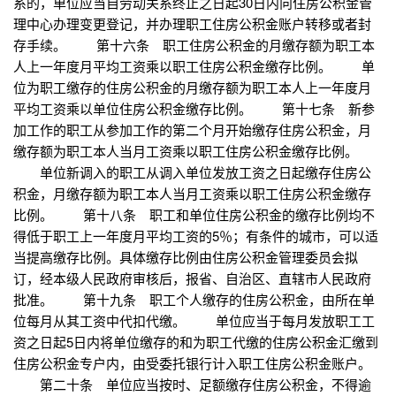
系的，单位应当自劳动关系终止之日起30日内向住房公积金管
理中心办理变更登记，并办理职工住房公积金账户转移或者封
存手续。 第十六条 职工住房公积金的月缴存额为职工本
人上一年度月平均工资乘以职工住房公积金缴存比例。 单
位为职工缴存的住房公积金的月缴存额为职工本人上一年度月
平均工资乘以单位住房公积金缴存比例。 第十七条 新参
加工作的职工从参加工作的第二个月开始缴存住房公积金，月
缴存额为职工本人当月工资乘以职工住房公积金缴存比例。
单位新调入的职工从调入单位发放工资之日起缴存住房公
积金，月缴存额为职工本人当月工资乘以职工住房公积金缴存
比例。 第十八条 职工和单位住房公积金的缴存比例均不
得低于职工上一年度月平均工资的5％；有条件的城市，可以适
当提高缴存比例。具体缴存比例由住房公积金管理委员会拟
订，经本级人民政府审核后，报省、自治区、直辖市人民政府
批准。 第十九条 职工个人缴存的住房公积金，由所在单
位每月从其工资中代扣代缴。 单位应当于每月发放职工工
资之日起5日内将单位缴存的和为职工代缴的住房公积金汇缴到
住房公积金专户内，由受委托银行计入职工住房公积金账户。
第二十条 单位应当按时、足额缴存住房公积金，不得逾