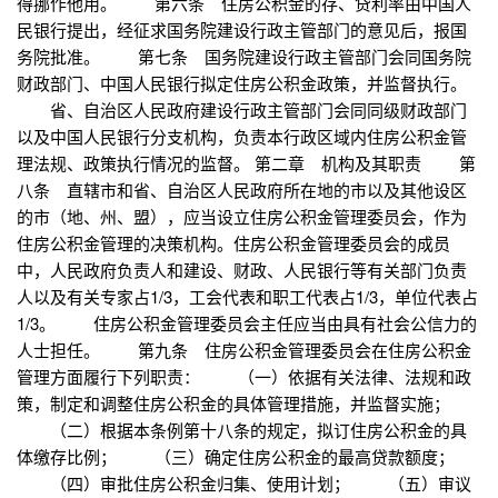
得挪作他用。 第六条 住房公积金的存、贷利率由中国人
民银行提出，经征求国务院建设行政主管部门的意见后，报国
务院批准。 第七条 国务院建设行政主管部门会同国务院
财政部门、中国人民银行拟定住房公积金政策，并监督执行。
省、自治区人民政府建设行政主管部门会同同级财政部门
以及中国人民银行分支机构，负责本行政区域内住房公积金管
理法规、政策执行情况的监督。 第二章 机构及其职责 第
八条 直辖市和省、自治区人民政府所在地的市以及其他设区
的市（地、州、盟），应当设立住房公积金管理委员会，作为
住房公积金管理的决策机构。住房公积金管理委员会的成员
中，人民政府负责人和建设、财政、人民银行等有关部门负责
人以及有关专家占1/3，工会代表和职工代表占1/3，单位代表占
1/3。 住房公积金管理委员会主任应当由具有社会公信力的
人士担任。 第九条 住房公积金管理委员会在住房公积金
管理方面履行下列职责： （一）依据有关法律、法规和政
策，制定和调整住房公积金的具体管理措施，并监督实施；
（二）根据本条例第十八条的规定，拟订住房公积金的具
体缴存比例； （三）确定住房公积金的最高贷款额度；
（四）审批住房公积金归集、使用计划； （五）审议