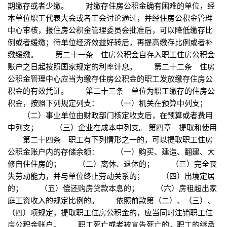
期缴存或者少缴。 对缴存住房公积金确有困难的单位，经
本单位职工代表大会或者工会讨论通过，并经住房公积金管理
中心审核，报住房公积金管理委员会批准后，可以降低缴存比
例或者缓缴；待单位经济效益好转后，再提高缴存比例或者补
缴缓缴。 第二十一条 住房公积金自存入职工住房公积金
账户之日起按照国家规定的利率计息。 第二十二条 住房
公积金管理中心应当为缴存住房公积金的职工发放缴存住房公
积金的有效凭证。 第二十三条 单位为职工缴存的住房公
积金，按照下列规定列支： （一）机关在预算中列支；
（二）事业单位由财政部门核定收支后，在预算或者费用
中列支； （三）企业在成本中列支。 第四章 提取和使用
第二十四条 职工有下列情形之一的，可以提取职工住房
公积金账户内的存储余额： （一）购买、建造、翻建、大
修自住住房的； （二）离休、退休的； （三）完全丧
失劳动能力，并与单位终止劳动关系的； （四）出境定居
的； （五）偿还购房贷款本息的； （六）房租超出家
庭工资收入的规定比例的。 依照前款第（二）、（三）、
（四）项规定，提取职工住房公积金的，应当同时注销职工住
房公积金账户。 职工死亡或者被宣告死亡的，职工的继承