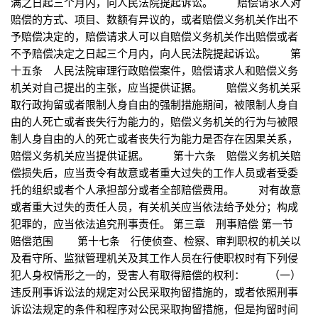
满之日起三个月内，向人民法院提起诉讼。 赔偿请求人对
赔偿的方式、项目、数额有异议的，或者赔偿义务机关作出不
予赔偿决定的，赔偿请求人可以自赔偿义务机关作出赔偿或者
不予赔偿决定之日起三个月内，向人民法院提起诉讼。 第
十五条 人民法院审理行政赔偿案件，赔偿请求人和赔偿义务
机关对自己提出的主张，应当提供证据。 赔偿义务机关采
取行政拘留或者限制人身自由的强制措施期间，被限制人身自
由的人死亡或者丧失行为能力的，赔偿义务机关的行为与被限
制人身自由的人的死亡或者丧失行为能力是否存在因果关系，
赔偿义务机关应当提供证据。 第十六条 赔偿义务机关赔
偿损失后，应当责令有故意或者重大过失的工作人员或者受委
托的组织或者个人承担部分或者全部赔偿费用。 对有故意
或者重大过失的责任人员，有关机关应当依法给予处分；构成
犯罪的，应当依法追究刑事责任。 第三章 刑事赔偿 第一节
赔偿范围 第十七条 行使侦查、检察、审判职权的机关以
及看守所、监狱管理机关及其工作人员在行使职权时有下列侵
犯人身权情形之一的，受害人有取得赔偿的权利： （一）
违反刑事诉讼法的规定对公民采取拘留措施的，或者依照刑事
诉讼法规定的条件和程序对公民采取拘留措施，但是拘留时间