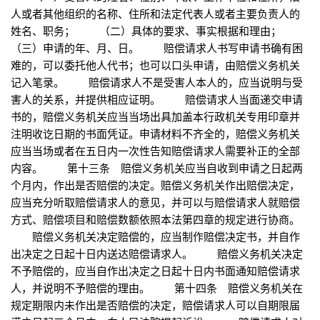
人或者其他组织的名称、住所和法定代表人或者主要负责人的
姓名、职务； （二）具体的要求、事实根据和理由；
（三）申请的年、月、日。 赔偿请求人书写申请书确有困
难的，可以委托他人代书；也可以口头申请，由赔偿义务机关
记入笔录。 赔偿请求人不是受害人本人的，应当说明与受
害人的关系，并提供相应证明。 赔偿请求人当面递交申请
书的，赔偿义务机关应当当场出具加盖本行政机关专用印章并
注明收讫日期的书面凭证。申请材料不齐全的，赔偿义务机关
应当当场或者在五日内一次性告知赔偿请求人需要补正的全部
内容。 第十三条 赔偿义务机关应当自收到申请之日起两
个月内，作出是否赔偿的决定。赔偿义务机关作出赔偿决定，
应当充分听取赔偿请求人的意见，并可以与赔偿请求人就赔偿
方式、赔偿项目和赔偿数额依照本法第四章的规定进行协商。
赔偿义务机关决定赔偿的，应当制作赔偿决定书，并自作
出决定之日起十日内送达赔偿请求人。 赔偿义务机关决定
不予赔偿的，应当自作出决定之日起十日内书面通知赔偿请求
人，并说明不予赔偿的理由。 第十四条 赔偿义务机关在
规定期限内未作出是否赔偿的决定，赔偿请求人可以自期限届