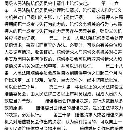
同级人民法院赔偿委员会申请作出赔偿决定。 第二十六
条 人民法院赔偿委员会处理赔偿请求，赔偿请求人和赔偿义
务机关对自己提出的主张，应当提供证据。 被羁押人在羁
押期间死亡或者丧失行为能力的，赔偿义务机关的行为与被羁
押人的死亡或者丧失行为能力是否存在因果关系，赔偿义务机
关应当提供证据。 第二十七条 人民法院赔偿委员会处理
赔偿请求，采取书面审查的办法。必要时，可以向有关单位和
人员调查情况、收集证据。赔偿请求人与赔偿义务机关对损害
事实及因果关系有争议的，赔偿委员会可以听取赔偿请求人和
赔偿义务机关的陈述和申辩，并可以进行质证。 第二十八
条 人民法院赔偿委员会应当自收到赔偿申请之日起三个月内
作出决定；属于疑难、复杂、重大案件的，经本院院长批准，
可以延长三个月。 第二十九条 中级以上的人民法院设立
赔偿委员会，由人民法院三名以上审判员组成，组成人员的人
数应当为单数。 赔偿委员会作赔偿决定，实行少数服从多
数的原则。 赔偿委员会作出的赔偿决定，是发生法律效力
的决定，必须执行。 第三十条 赔偿请求人或者赔偿义务
机关对赔偿委员会作出的决定，认为确有错误的，可以向上一
级人民法院赔偿委员会提出申诉。 赔偿委员会作出的赔偿