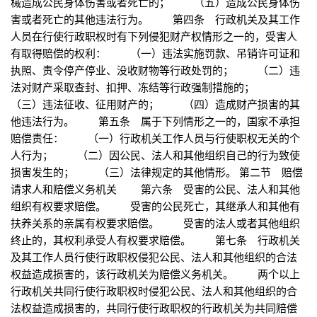
械造成公民身体伤害或者死亡的； （五）造成公民身体伤
害或者死亡的其他违法行为。 第四条 行政机关及其工作
人员在行使行政职权时有下列侵犯财产权情形之一的，受害人
有取得赔偿的权利： （一）违法实施罚款、吊销许可证和
执照、责令停产停业、没收财物等行政处罚的； （二）违
法对财产采取查封、扣押、冻结等行政强制措施的；
（三）违法征收、征用财产的； （四）造成财产损害的其
他违法行为。 第五条 属于下列情形之一的，国家不承担
赔偿责任： （一）行政机关工作人员与行使职权无关的个
人行为； （二）因公民、法人和其他组织自己的行为致使
损害发生的； （三）法律规定的其他情形。 第二节 赔偿
请求人和赔偿义务机关 第六条 受害的公民、法人和其他
组织有权要求赔偿。 受害的公民死亡，其继承人和其他有
扶养关系的亲属有权要求赔偿。 受害的法人或者其他组织
终止的，其权利承受人有权要求赔偿。 第七条 行政机关
及其工作人员行使行政职权侵犯公民、法人和其他组织的合法
权益造成损害的，该行政机关为赔偿义务机关。 两个以上
行政机关共同行使行政职权时侵犯公民、法人和其他组织的合
法权益造成损害的，共同行使行政职权的行政机关为共同赔偿