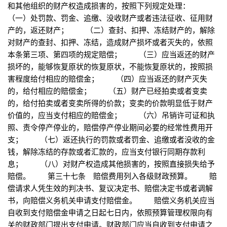
和其他组织的财产权造成损害的，按照下列规定处理：
（一）处罚款、罚金、追缴、没收财产或者违法征收、征用财
产的，返还财产； （二）查封、扣押、冻结财产的，解除
对财产的查封、扣押、冻结，造成财产损坏或者灭失的，依照
本条第三项、第四项的规定赔偿； （三）应当返还的财产
损坏的，能够恢复原状的恢复原状，不能恢复原状的，按照损
害程度给付相应的赔偿金； （四）应当返还的财产灭失
的，给付相应的赔偿金； （五）财产已经拍卖或者变卖
的，给付拍卖或者变卖所得的价款；变卖的价款明显低于财产
价值的，应当支付相应的赔偿金； （六）吊销许可证和执
照、责令停产停业的，赔偿停产停业期间必要的经常性费用开
支； （七）返还执行的罚款或者罚金、追缴或者没收的金
钱，解除冻结的存款或者汇款的，应当支付银行同期存款利
息； （八）对财产权造成其他损害的，按照直接损失给予
赔偿。 第三十七条 赔偿费用列入各级财政预算。 赔
偿请求人凭生效的判决书、复议决定书、赔偿决定书或者调解
书，向赔偿义务机关申请支付赔偿金。 赔偿义务机关应当
自收到支付赔偿金申请之日起七日内，依照预算管理权限向有
关的财政部门提出支付申请。财政部门应当自收到支付申请之