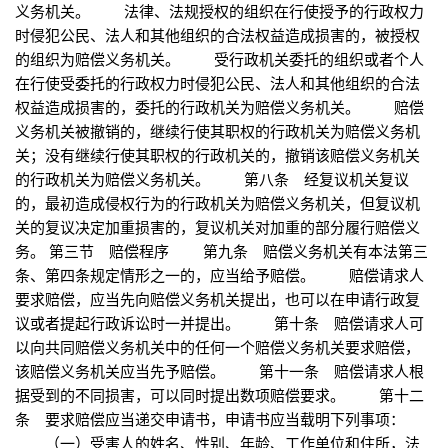
义务机关。 法律、法规授权的组织在行使授予的行政权力
时侵犯公民、法人和其他组织的合法权益造成损害的，被授权
的组织为赔偿义务机关。 受行政机关委托的组织或者个人
在行使受委托的行政权力时侵犯公民、法人和其他组织的合法
权益造成损害的，委托的行政机关为赔偿义务机关。 赔偿
义务机关被撤销的，继续行使其职权的行政机关为赔偿义务机
关；没有继续行使其职权的行政机关的，撤销该赔偿义务机关
的行政机关为赔偿义务机关。 第八条 经复议机关复议
的，最初造成侵权行为的行政机关为赔偿义务机关，但复议机
关的复议决定加重损害的，复议机关对加重的部分履行赔偿义
务。 第三节 赔偿程序 第九条 赔偿义务机关有本法第三
条、第四条规定情形之一的，应当给予赔偿。 赔偿请求人
要求赔偿，应当先向赔偿义务机关提出，也可以在申请行政复
议或者提起行政诉讼时一并提出。 第十条 赔偿请求人可
以向共同赔偿义务机关中的任何一个赔偿义务机关要求赔偿，
该赔偿义务机关应当先予赔偿。 第十一条 赔偿请求人根
据受到的不同损害，可以同时提出数项赔偿要求。 第十二
条 要求赔偿应当递交申请书，申请书应当载明下列事项：
（一）受害人的姓名、性别、年龄、工作单位和住所，法