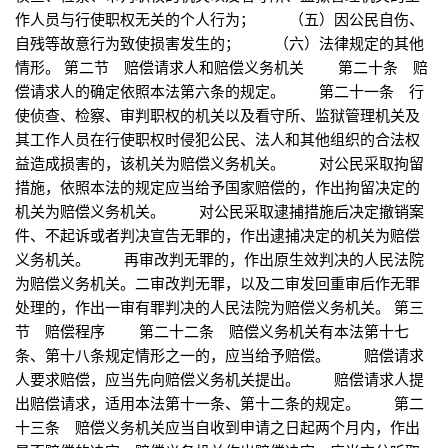
作人员与行使职权无关的个人行为； （五）因公民自伤、
自残等故意行为致使损害发生的； （六）法律规定的其他
情形。 第二节 赔偿请求人和赔偿义务机关 第二十条 赔
偿请求人的确定依照本法第六条的规定。 第二十一条 行
使侦查、检察、审判职权的机关以及看守所、监狱管理机关及
其工作人员在行使职权时侵犯公民、法人和其他组织的合法权
益造成损害的，该机关为赔偿义务机关。 对公民采取拘留
措施，依照本法的规定应当给予国家赔偿的，作出拘留决定的
机关为赔偿义务机关。 对公民采取逮捕措施后决定撤销案
件、不起诉或者判决宣告无罪的，作出逮捕决定的机关为赔偿
义务机关。 再审改判无罪的，作出原生效判决的人民法院
为赔偿义务机关。二审改判无罪，以及二审发回重审后作无罪
处理的，作出一审有罪判决的人民法院为赔偿义务机关。 第三
节 赔偿程序 第二十二条 赔偿义务机关有本法第十七
条、第十八条规定情形之一的，应当给予赔偿。 赔偿请求
人要求赔偿，应当先向赔偿义务机关提出。 赔偿请求人提
出赔偿请求，适用本法第十一条、第十二条的规定。 第二
十三条 赔偿义务机关应当自收到申请之日起两个月内，作出