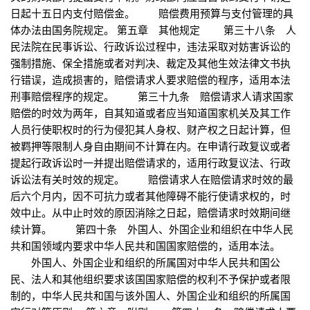
日起十五日内支付赔偿金。 赔偿费用预算与支付管理的具
体办法由国务院规定。 第五章 其他规定 第三十八条 人
民法院在民事诉讼、行政诉讼过程中，违法采取对妨害诉讼的
强制措施、保全措施或者对判决、裁定及其他生效法律文书执
行错误，造成损害的，赔偿请求人要求赔偿的程序，适用本法
刑事赔偿程序的规定。 第三十九条 赔偿请求人请求国家
赔偿的时效为两年，自其知道或者应当知道国家机关及其工作
人员行使职权时的行为侵犯其人身权、财产权之日起计算，但
被羁押等限制人身自由期间不计算在内。在申请行政复议或者
提起行政诉讼时一并提出赔偿请求的，适用行政复议法、行政
诉讼法有关时效的规定。 赔偿请求人在赔偿请求时效的最
后六个月内，因不可抗力或者其他障碍不能行使请求权的，时
效中止。从中止时效的原因消除之日起，赔偿请求时效期间继
续计算。 第四十条 外国人、外国企业和组织在中华人民
共和国领域内要求中华人民共和国国家赔偿的，适用本法。
外国人、外国企业和组织的所属国对中华人民共和国公
民、法人和其他组织要求该国国家赔偿的权利不予保护或者限
制的，中华人民共和国与该外国人、外国企业和组织的所属国