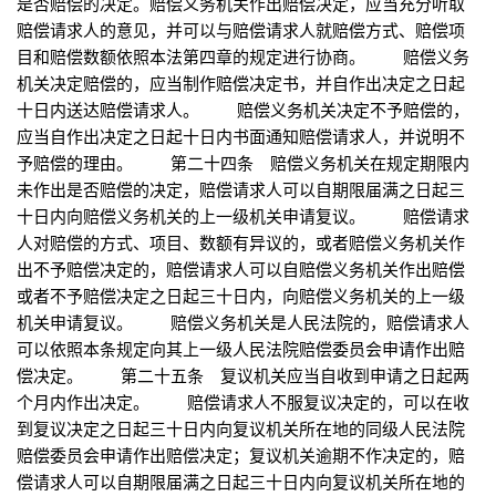
是否赔偿的决定。赔偿义务机关作出赔偿决定，应当充分听取
赔偿请求人的意见，并可以与赔偿请求人就赔偿方式、赔偿项
目和赔偿数额依照本法第四章的规定进行协商。 赔偿义务
机关决定赔偿的，应当制作赔偿决定书，并自作出决定之日起
十日内送达赔偿请求人。 赔偿义务机关决定不予赔偿的，
应当自作出决定之日起十日内书面通知赔偿请求人，并说明不
予赔偿的理由。 第二十四条 赔偿义务机关在规定期限内
未作出是否赔偿的决定，赔偿请求人可以自期限届满之日起三
十日内向赔偿义务机关的上一级机关申请复议。 赔偿请求
人对赔偿的方式、项目、数额有异议的，或者赔偿义务机关作
出不予赔偿决定的，赔偿请求人可以自赔偿义务机关作出赔偿
或者不予赔偿决定之日起三十日内，向赔偿义务机关的上一级
机关申请复议。 赔偿义务机关是人民法院的，赔偿请求人
可以依照本条规定向其上一级人民法院赔偿委员会申请作出赔
偿决定。 第二十五条 复议机关应当自收到申请之日起两
个月内作出决定。 赔偿请求人不服复议决定的，可以在收
到复议决定之日起三十日内向复议机关所在地的同级人民法院
赔偿委员会申请作出赔偿决定；复议机关逾期不作决定的，赔
偿请求人可以自期限届满之日起三十日内向复议机关所在地的