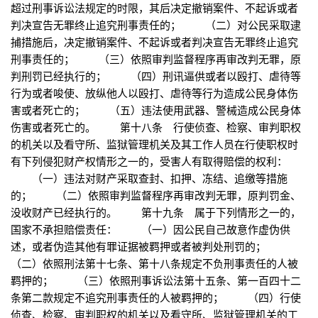
超过刑事诉讼法规定的时限，其后决定撤销案件、不起诉或者
判决宣告无罪终止追究刑事责任的； （二）对公民采取逮
捕措施后，决定撤销案件、不起诉或者判决宣告无罪终止追究
刑事责任的； （三）依照审判监督程序再审改判无罪，原
判刑罚已经执行的； （四）刑讯逼供或者以殴打、虐待等
行为或者唆使、放纵他人以殴打、虐待等行为造成公民身体伤
害或者死亡的； （五）违法使用武器、警械造成公民身体
伤害或者死亡的。 第十八条 行使侦查、检察、审判职权
的机关以及看守所、监狱管理机关及其工作人员在行使职权时
有下列侵犯财产权情形之一的，受害人有取得赔偿的权利：
（一）违法对财产采取查封、扣押、冻结、追缴等措施
的； （二）依照审判监督程序再审改判无罪，原判罚金、
没收财产已经执行的。 第十九条 属于下列情形之一的，
国家不承担赔偿责任： （一）因公民自己故意作虚伪供
述，或者伪造其他有罪证据被羁押或者被判处刑罚的；
（二）依照刑法第十七条、第十八条规定不负刑事责任的人被
羁押的； （三）依照刑事诉讼法第十五条、第一百四十二
条第二款规定不追究刑事责任的人被羁押的； （四）行使
侦查、检察、审判职权的机关以及看守所、监狱管理机关的工