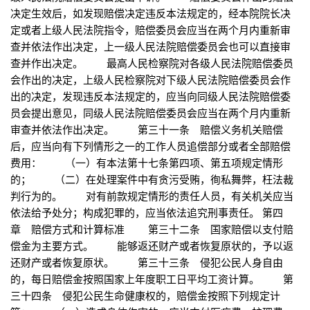
决定生效后，如发现赔偿决定违反本法规定的，经本院院长决
定或者上级人民法院指令，赔偿委员会应当在两个月内重新审
查并依法作出决定，上一级人民法院赔偿委员会也可以直接审
查并作出决定。 最高人民检察院对各级人民法院赔偿委员
会作出的决定，上级人民检察院对下级人民法院赔偿委员会作
出的决定，发现违反本法规定的，应当向同级人民法院赔偿委
员会提出意见，同级人民法院赔偿委员会应当在两个月内重新
审查并依法作出决定。 第三十一条 赔偿义务机关赔偿
后，应当向有下列情形之一的工作人员追偿部分或者全部赔偿
费用： （一）有本法第十七条第四项、第五项规定情形
的； （二）在处理案件中有贪污受贿，徇私舞弊，枉法裁
判行为的。 对有前款规定情形的责任人员，有关机关应当
依法给予处分；构成犯罪的，应当依法追究刑事责任。 第四
章 赔偿方式和计算标准 第三十二条 国家赔偿以支付赔
偿金为主要方式。 能够返还财产或者恢复原状的，予以返
还财产或者恢复原状。 第三十三条 侵犯公民人身自由
的，每日赔偿金按照国家上年度职工日平均工资计算。 第
三十四条 侵犯公民生命健康权的，赔偿金按照下列规定计