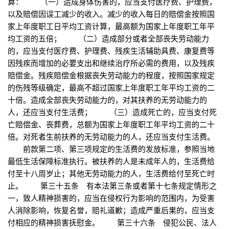
算： （一）造成身体伤害的，应当支付医疗费、护理费，
以及赔偿因误工减少的收入。减少的收入每日的赔偿金按照国
家上年度职工日平均工资计算，最高额为国家上年度职工年平
均工资的五倍； （二）造成部分或者全部丧失劳动能力
的，应当支付医疗费、护理费、残疾生活辅助具费、康复费等
因残疾而增加的必要支出和继续治疗所必需的费用，以及残疾
赔偿金。残疾赔偿金根据丧失劳动能力的程度，按照国家规定
的伤残等级确定，最高不超过国家上年度职工年平均工资的二
十倍。造成全部丧失劳动能力的，对其扶养的无劳动能力的
人，还应当支付生活费； （三）造成死亡的，应当支付死
亡赔偿金、丧葬费，总额为国家上年度职工年平均工资的二十
倍。对死者生前扶养的无劳动能力的人，还应当支付生活费。
前款第二项、第三项规定的生活费的发放标准，参照当地
最低生活保障标准执行。被扶养的人是未成年人的，生活费给
付至十八周岁止；其他无劳动能力的人，生活费给付至死亡时
止。 第三十五条 有本法第三条或者第十七条规定情形之
一，致人精神损害的，应当在侵权行为影响的范围内，为受害
人消除影响，恢复名誉，赔礼道歉；造成严重后果的，应当支
付相应的精神损害抚慰金。 第三十六条 侵犯公民、法人