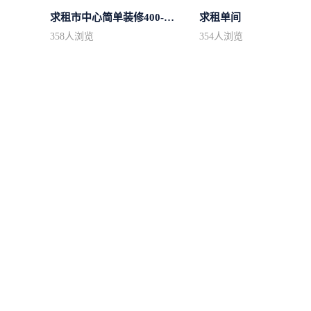
求租市中心简单装修400-500
求租单间
358
人浏览
354
人浏览