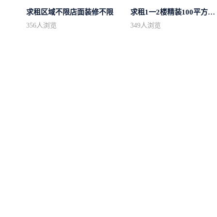
求租区域不限店面装修不限
求租1一2楼精装100平方里面基本设备不...
356
人浏览
349
人浏览