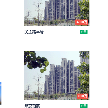
32.00万
民主路46号
在售
0.00万
泽京铂宸
在售