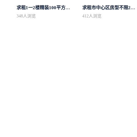
求租1一2楼精装100平方里面基本设备不...
求租市中心区房型不限2室1厅中档装修
348
人浏览
412
人浏览