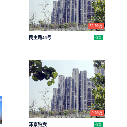
32.00万
民主路46号
在售
0.00万
泽京铂宸
在售