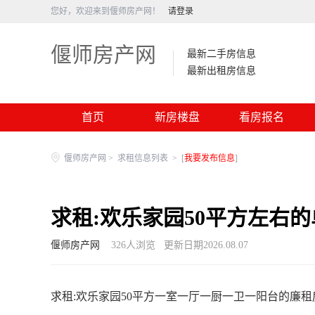
您好，欢迎来到偃师房产网！
请登录
偃师房产网
最新二手房信息
最新出租房信息
首页
新房楼盘
看房报名
偃师房产网
>
求租信息列表
>
[
我要发布信息
]
求租:欢乐家园50平方左右
偃师房产网
326
人浏览
更新日期2026.08.07
求租:欢乐家园50平方一室一厅一厨一卫一阳台的廉租