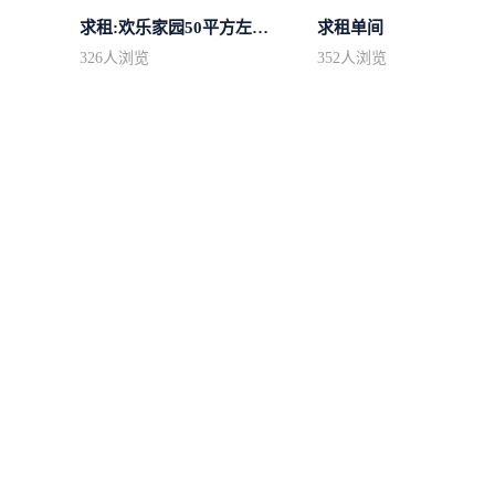
求租:欢乐家园50平方左右的单身公寓廉...
求租单间
326
人浏览
352
人浏览